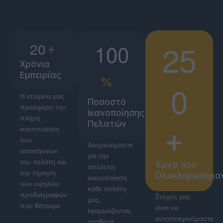
2
5
1
0
0
2
0
+
Χρόνια
Εμπειρίας
%
0
Η εταιρεία μας
Ποσοστό
προσφέρει την
Ικανοποίησης
πλήρη
Πελατών
+
ικανοποίηση
των
Δεσμευόμαστε
απαιτήσεων
για την
του πελάτη και
Έργα που
απόλυτη
την τήρηση
Ολοκληρώθηκα
ικανοποίηση
των υψηλών
κάθε πελάτη
προδιαγραφών
Στόχος μας
μας,
που θέτουμε.
είναι να
εφαρμόζοντας
ανταποκρινόμαστε
σταθερά