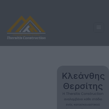
Κλεάνθης
Θερσίτης
Η Thersitis Construction
αναλαμβάνει κάθε στάδιο
ενός κατασκευαστικού