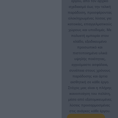
έργου, από τον αρχικό
σχεδιασμό έως την τελική
παράδοση, προσφέροντας
ολοκληρωμένες λύσεις για
κατοικίες, επαγγελματικούς
χώρους και υποδομές. Με
πολυετή εμπειρία στον
κλάδο, εξειδικευμένο
προσωπικό και
πιστοποιημένα υλικά
υψηλής ποιότητας,
εγγυόμαστε ασφάλεια,
συνέπεια στους χρόνους
παράδοσης και άρτια
αισθητική σε κάθε έργο.
Στόχος μας είναι η πλήρης
ικανοποίηση του πελάτη,
μέσα από εξατομικευμένες
λύσεις προσαρμοσμένες
στις ανάγκες κάθε έργου.